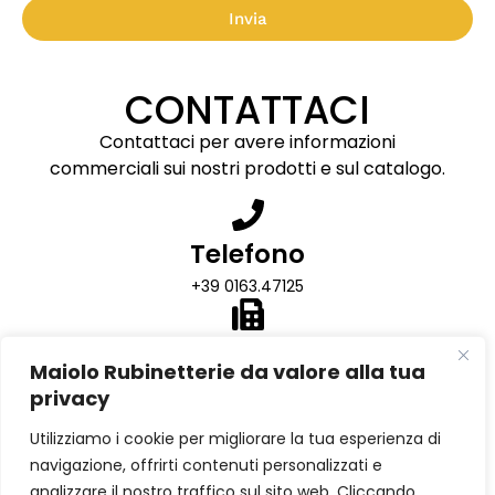
Invia
CONTATTACI
Contattaci per avere informazioni
commerciali sui nostri prodotti e sul catalogo.
Telefono
+39 0163.47125
Fax
Maiolo Rubinetterie da valore alla tua
+39 0163.47364
privacy
Utilizziamo i cookie per migliorare la tua esperienza di
Email
navigazione, offrirti contenuti personalizzati e
info@maiolorub.com
analizzare il nostro traffico sul sito web. Cliccando