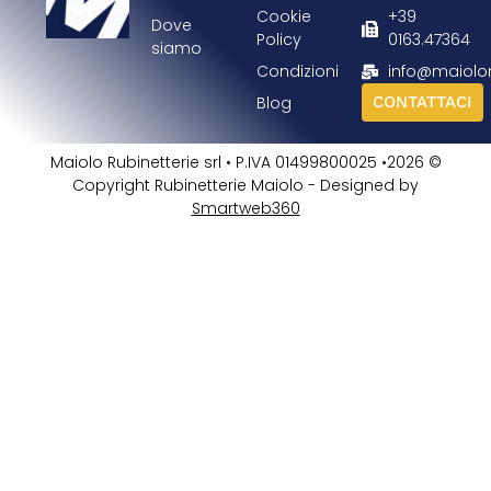
Cookie
+39
Dove
Policy
0163.47364
siamo
Condizioni
info@maiolo
Blog
CONTATTACI
Maiolo Rubinetterie srl • P.IVA 01499800025 •2026 ©
Copyright Rubinetterie Maiolo - Designed by
Smartweb360