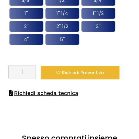
3/8''
1/2''
3/4''
1''
1'' 1/4
1'' 1/2
2''
2'' 1/2
3''
4''
5''
Richiedi Preventivo
Richiedi scheda tecnica
Spesso comprati insieme