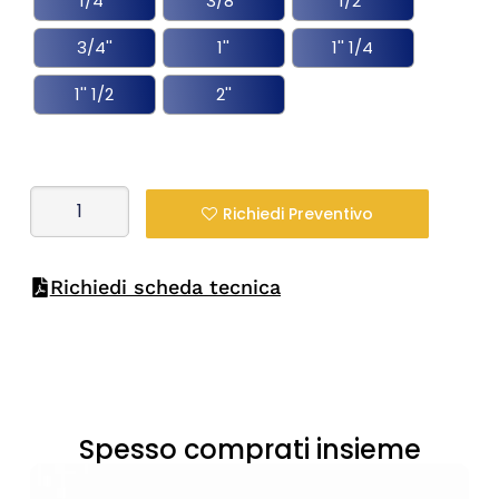
1/4''
3/8''
1/2''
3/4''
1''
1'' 1/4
1'' 1/2
2''
Richiedi Preventivo
Richiedi scheda tecnica
Spesso comprati insieme