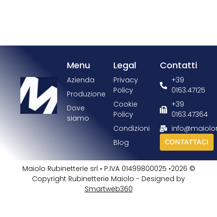
Menu
Legal
Contatti
Azienda
Privacy
+39
Policy
0163.47125
Produzione
Cookie
+39
Dove
Policy
0163.47364
siamo
Condizioni
info@maiolo
Blog
CONTATTACI
Maiolo Rubinetterie srl • P.IVA 01499800025 •2026 ©
Copyright Rubinetterie Maiolo - Designed by
Smartweb360