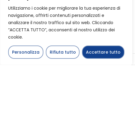
commerciali o
domestiche, le valvole
Utilizziamo i cookie per migliorare la tua esperienza di
Maiolo garantiscono
navigazione, offrirti contenuti personalizzati e
prestazioni superiori,
analizzare il nostro traffico sul sito web. Cliccando
durata eccezionale e
“ACCETTA TUTTO”, acconsenti al nostro utilizzo dei
facilità d’uso.
cookie.
Cosa ci distingue dalla
concorrenza?
Personalizza
Rifiuta tutto
Accettare tutto
Italiano
Qualità Impeccabile:
Ogni valvola Maiolo è
sottoposta a rigorosi
controlli di qualità per
garantire prestazioni
affidabili e durature.
Artigianalità Italiana:
Siamo orgogliosi di
mantenere vive le
tradizioni artigianali
italiane, creando pezzi
unici che riflettono la