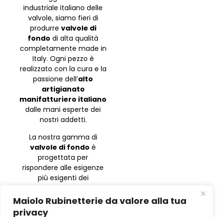
industriale italiano delle
valvole, siamo fieri di
produrre
valvole di
fondo
di alta qualità
completamente made in
Italy. Ogni pezzo è
realizzato con la cura e la
passione dell’
alto
artigianato
manifatturiero italiano
dalle mani esperte dei
nostri addetti.
La nostra gamma di
valvole di fondo
è
progettata per
rispondere alle esigenze
più esigenti dei
professionisti del settore.
Che si tratti di
Maiolo Rubinetterie da valore alla tua
applicazioni industriali,
privacy