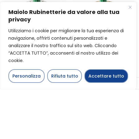
Maiolo Rubinetterie da valore alla tua
privacy
Utilizziamo i cookie per migliorare la tua esperienza di
navigazione, offrirti contenuti personalizzati e
analizzare il nostro traffico sul sito web. Cliccando
“ACCETTA TUTTO”, acconsenti al nostro utilizzo dei
cookie.
Art. 180
Art. 180G
Nickel-Plated
Yellow Automatic Air
Personalizza
Rifiuta tutto
Accettare tutto
Automatic Air Vent
Vent Valve
English
Valve
Get A Quote
Get A Quote