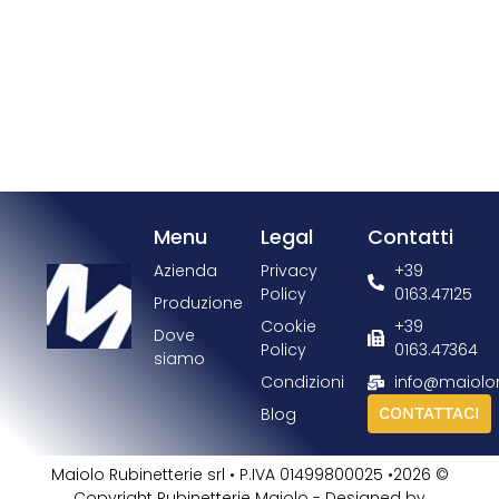
Menu
Legal
Contatti
Azienda
Privacy
+39
Policy
0163.47125
Produzione
Cookie
+39
Dove
Policy
0163.47364
siamo
Condizioni
info@maiolo
Blog
CONTATTACI
Maiolo Rubinetterie srl • P.IVA 01499800025 •2026 ©
Copyright Rubinetterie Maiolo - Designed by