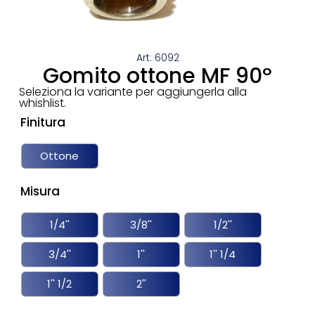
Art: 6092
Gomito ottone MF 90º
Seleziona la variante per aggiungerla alla
whishlist.
Finitura
Ottone
Misura
1/4''
3/8''
1/2''
3/4''
1''
1'' 1/4
1'' 1/2
2''