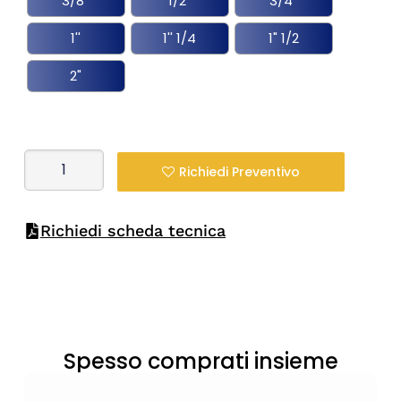
3/8''
1/2''
3/4''
1''
1'' 1/4
1" 1/2
2"
Richiedi Preventivo
Richiedi scheda tecnica
Spesso comprati insieme