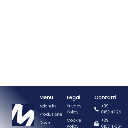
Menu
Legal
Contatti
Azienda
Privacy
+39
Policy
0163.47125
Produzione
Cookie
+39
Dove
Policy
0163.47364